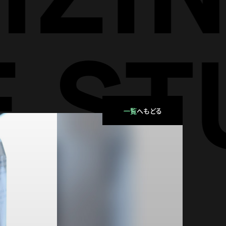
一覧
へもどる