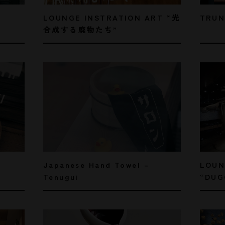
TRUN
LOUNGE INSTRATION ART “光
合成する廃物たち”
LOUN
Japanese Hand Towel –
“DUG
Tenugui