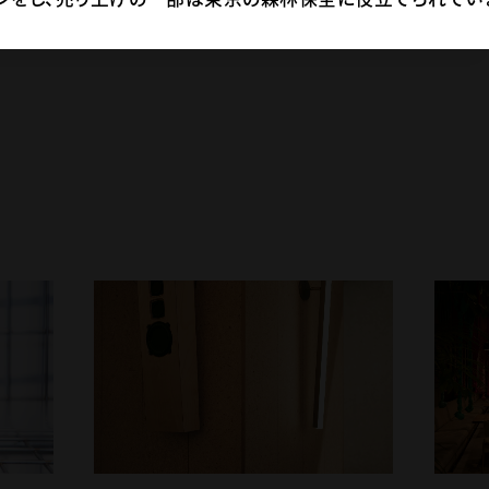
69
件
SHARE
THIS ARTICLE