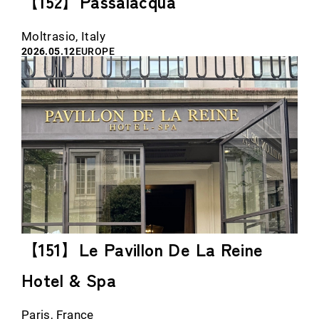
【152】Passalacqua
Moltrasio, Italy
2026.05.12
EUROPE
【151】Le Pavillon De La Reine
Hotel & Spa
Paris, France