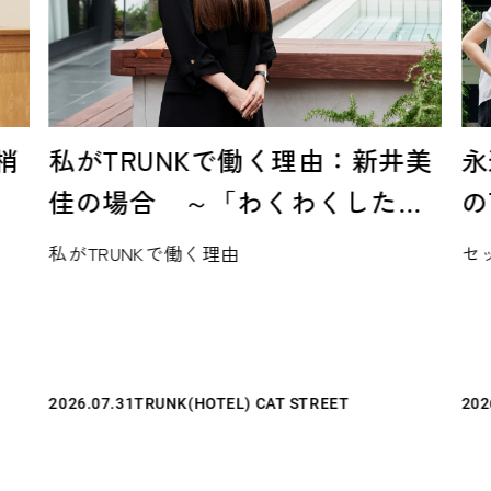
美
永遠に完成しない場所で、自分
T
自
の可能性を信じる——。「最初
の
ら
の一歩」としてTRUNKを選ぶ、
セッション
モ
、
その魅力。
2026.07.03
CORPORATE
202