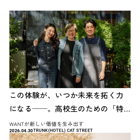
この体験が、いつか未来を拓く力
になる——。高校生のための「特
別な時間」に寄せる、一人の料理
WANTが新しい価値を生み出す
TRUNK(HOTEL) CAT STREET
2026.04.30
人の想い。 ～ 薄井シンシア氏