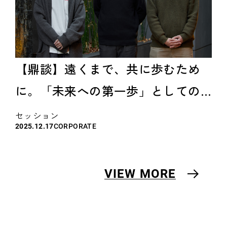
【鼎談】遠くまで、共に歩むため
に。「未来への第一歩」としての
ドネーションのあり方。 ～ 樋泉
セッション
CORPORATE
2025.12.17
侑弥氏（株式会社Bonchi） × 植竹
祐介 ＆ 四ノ宮亮平（TRUNK） 〜
VIEW MORE