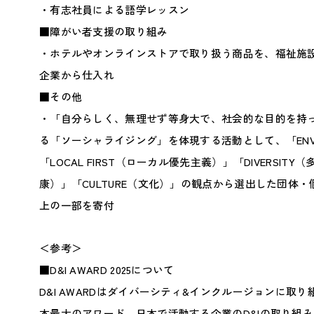
・有志社員による語学レッスン
■障がい者支援の取り組み
・ホテルやオンラインストアで取り扱う商品を、福祉施
企業から仕入れ
■その他
・「自分らしく、無理せず等身大で、社会的な目的を持
る「ソーシャライジング」を体現する活動として、「ENVI
「LOCAL FIRST（ローカル優先主義）」「DIVERSITY
康）」「CULTURE（文化）」の観点から選出した団体
上の一部を寄付
＜参考＞
■D&I AWARD 2025について
D&I AWARDはダイバーシティ&インクルージョンに取
本最大のアワード。日本で活動する企業のD&Iの取り組