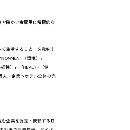
設や障がい者雇用に積極的な
って生活すること」を意味す
RONMENT（環境）」
（多様性）」「HEALTH（健
・個人・企業へホテル全体の売
り組む企業を認定・表彰する日
みを独自の評価指標「ダイバ