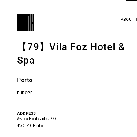
ABOUT 
【79】Vila Foz Hotel &
Spa
Porto
EUROPE
ADDRESS
Av. de Montevideu 236,
4150-516 Porto