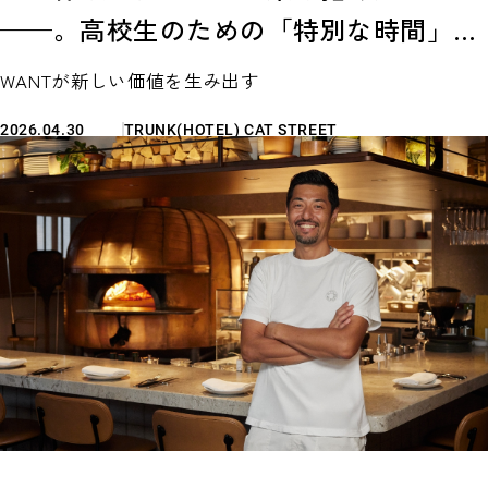
——。高校生のための「特別な時間」に
寄せる、一人の料理人の想い。 ～ 薄
WANTが新しい価値を生み出す
井シンシア氏（SEKAIA株式会社）×納
2026.04.30
TRUNK(HOTEL) CAT STREET
米恒太＆木場瑞季（TRUNK） 〜