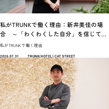
私がTRUNKで働く理由：新井美佳の場
合 ～「わくわくした自分」を信じて。
名門ホテルからTRUNKへ飛び込んで見つ
私がTRUNKで働く理由
けた、私らしい働き方。〜
2026.07.31
TRUNK(HOTEL) CAT STREET