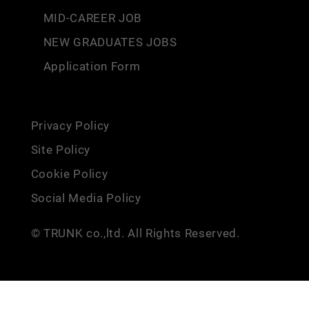
MID-CAREER JOB
NEW GRADUATES JOBS
Application Form
Privacy Policy
Site Policy
Cookie Policy
Social Media Policy
© TRUNK co.,ltd. All Rights Reserved.