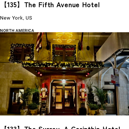
【135】The Fifth Avenue Hotel
New York, US
NORTH AMERICA
【133】The Surrey, A Corinthia Hotel