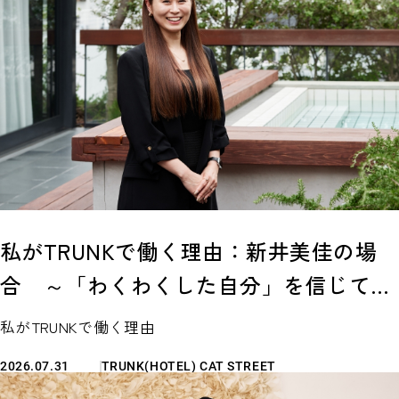
私がTRUNKで働く理由：新井美佳の場
合 ～「わくわくした自分」を信じて。
名門ホテルからTRUNKへ飛び込んで見つ
私がTRUNKで働く理由
けた、私らしい働き方。〜
2026.07.31
TRUNK(HOTEL) CAT STREET